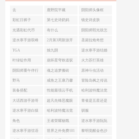
去
鹿野院平藏
阴阳师头像框
彩虹日裤子
第七史诗奶妈
镜史诗皮肤
光遇彩虹代币
有什么
阴阳师熙光鼓怎
么获得
逆水寒手游双峰
2月第3周新游开
圣诞拉炮奇想
照影石头怎么摆
测表
TGA
烛九阴
逆水寒手游结婚
放
信物
叶绿锭作用
崩坏星穹铁道驭
火力苏打英雄
空
阴阳师重午伴行
魂之追梦搬砖
原神斗虫活动
活动
野马
咸鱼之王康乃馨
冒险岛枫之传说
兑换什么好
炎术士拿什么武
装备搭配
性能最强云手机
哈利波特魔法觉
器
软件
醒圣诞
大话西游手游哥
超凡先锋恶魔眼
青雀是五星还是
俩好多少钱
四星
逆水寒手游白猿
哈利波特魔法觉
驯服
公不朽木怎么获
醒魔法硬币怎么
角色
王者荣耀杨戬
逆水寒手游阮阮
取
获得
逆水寒手游弦语
世界之外免费101
黎明觉醒金色沙