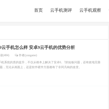
首页
云手机测评
云手机观察
9云手机怎么样 安卓9云手机的优势分析
读(484)
作者(yungame)
手机系统的质的提升，不仅从根本上解决了安卓6、7的短板问题，还有效地完善
题，无论从画面上，还是软件硬件方面都有了非同凡响的改变。