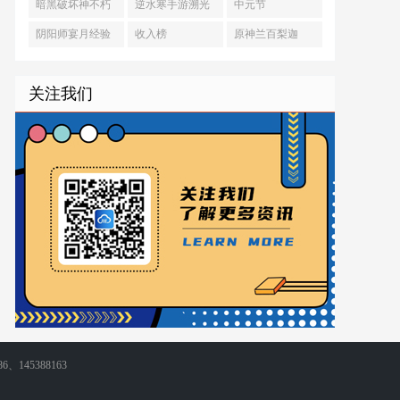
狼哭
抽怎么获得
漠
暗黑破坏神不朽
逆水寒手游溯光
中元节
藏宝阁在哪里
羽衣怎么获得
阴阳师宴月经验
收入榜
原神兰百梨迦
关注我们
86、145388163