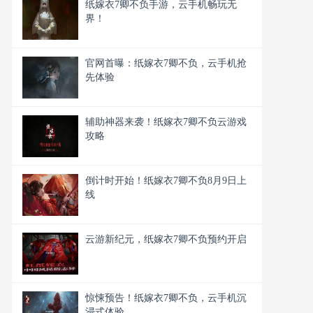
纸嫁衣7卿不负手游，云手机畅玩无
界！
官网首曝：纸嫁衣7卿不负，云手机抢
先体验
辅助神器来袭！纸嫁衣7卿不负云游戏
攻略
倒计时开始！纸嫁衣7卿不负8月9日上
线
云游新纪元，纸嫁衣7卿不负预约开启
惊悚预告！纸嫁衣7卿不负，云手机沉
浸式体验