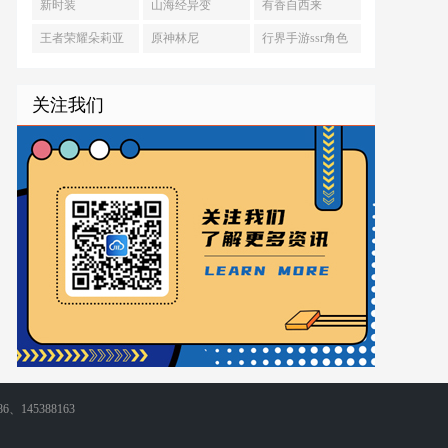
KPL春季赛
么获得
商品
新时装
山海经异变
有香自西来
王者荣耀朵莉亚
原神林尼
行界手游ssr角色
什么时候更新
选择推荐
关注我们
86、145388163