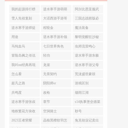
我的起源排行榜
逆水寒手游萌萌
阿尔比恩亚服武
币
器
雪人先祖复刻
大话西游手游哥
三国志战棋版必
俩好怎么获得
拆武将
逆水寒手游师徒
程咬金
魔法装备
和情缘的区别
用途
逆水寒手游补领
黎明觉醒狂沙秘
积分商店在哪
闻探索情报怎么
马纯血马
七日世界角色
虫师流萤鸣心
做
冒险岛枫之传说
轻功
逆水寒手游东极
炎术士
海人间任务在哪
我叫mt经典再现
龙崖
逆水寒手游父母
阵容
之心
怎么看
无畏契约
荒泷盛世豪鼓
超凡之路
阴阳师sr
游戏区别
共鸣度
改枪
烟雨江湖
逆水寒手游张叔
章节
s14执事堡垒德菜
夜单人怎么过
文阵容搭配推荐
地铁繁花方块收
空洞骑士
秒号
集
2023王者荣耀
晶核黑檀软羽怎
兔克创业记卖出