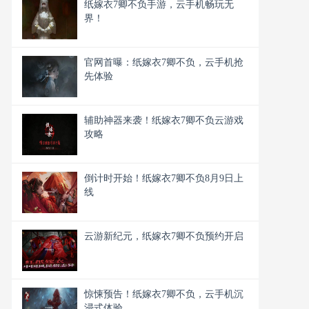
纸嫁衣7卿不负手游，云手机畅玩无
界！
官网首曝：纸嫁衣7卿不负，云手机抢
先体验
辅助神器来袭！纸嫁衣7卿不负云游戏
攻略
倒计时开始！纸嫁衣7卿不负8月9日上
线
云游新纪元，纸嫁衣7卿不负预约开启
惊悚预告！纸嫁衣7卿不负，云手机沉
浸式体验