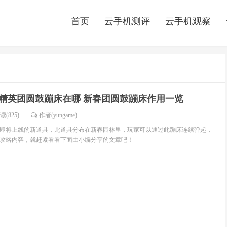
首页
云手机测评
云手机观察
精英团圆鼓蹦床在哪 新春团圆鼓蹦床作用一览
读(825)
作者(yungame)
即将上线的新道具，此道具分布在新春园林里，玩家可以通过此蹦床连续弹起，
攻略内容，就赶紧看看下面由小编分享的文章吧！