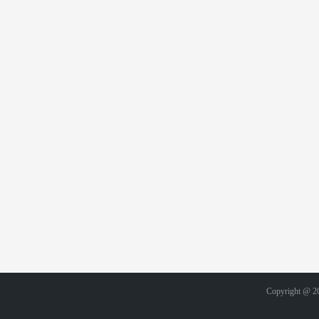
Copyright @