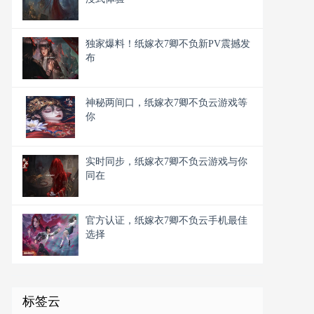
独家爆料！纸嫁衣7卿不负新PV震撼发
布
神秘两间口，纸嫁衣7卿不负云游戏等
你
实时同步，纸嫁衣7卿不负云游戏与你
同在
官方认证，纸嫁衣7卿不负云手机最佳
选择
标签云