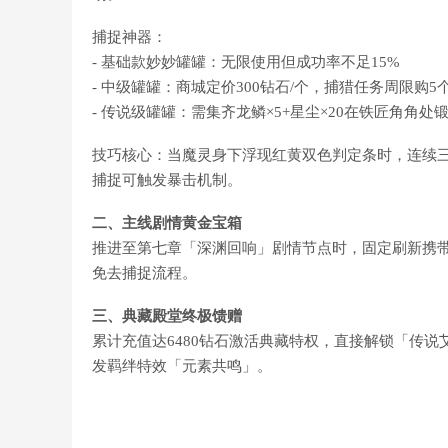
捕捉神器：
- 基础款妙妙罐罐：无限使用但成功率不足15%
- 中级罐罐：商城定价300钻石/个，捕猎任务周限购5
- 传说级罐罐：需集齐龙鳞×5+星尘×20在铁匠角角处
技巧核心：当魔灵身下浮现红黄双色判定条时，连续三
捕捉可触发暴击机制。
二、主线剧情黄金宝箱
推进至第七章「深渊回响」剧情节点时，固定刷新携
免去捕捉流程。
三、典藏殿堂终极馈赠
累计充值达6480钻石激活典藏特权，直接解锁「传说
发羁绊特效「元素共鸣」。