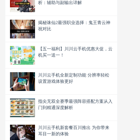
析：辅助与副输出详解
揭秘诛仙2最强职业选择：鬼王青云神
祝对比
【五一福利】川川云手机优惠大促，云
机买一送一！
川川云手机全新定制功能 分辨率轻松
设置游戏体验更好
指尖无双全赛季最强阵容搭配方案从入
门到精通深度解析
川川云手机新套餐百川推出 为你带来
耳目一新的体验