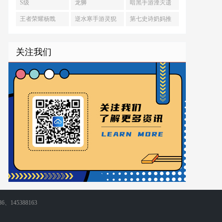
阁怎么进
S级
龙狮
暗黑手游湮灭遗
族外观怎么获得
王者荣耀杨戬
逆水寒手游灵猊
第七史诗奶妈推
衔威舆怎么解锁
荐
关注我们
86、145388163