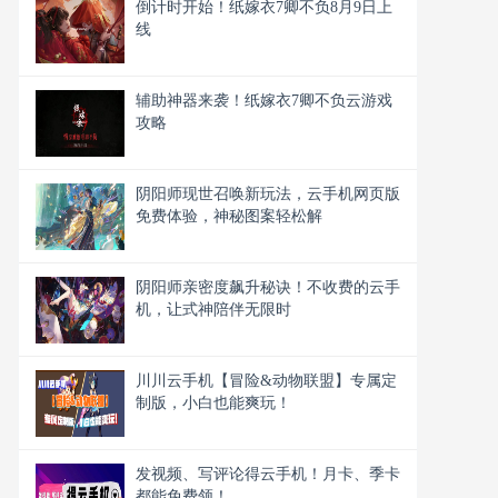
倒计时开始！纸嫁衣7卿不负8月9日上
线
辅助神器来袭！纸嫁衣7卿不负云游戏
攻略
阴阳师现世召唤新玩法，云手机网页版
免费体验，神秘图案轻松解
阴阳师亲密度飙升秘诀！不收费的云手
机，让式神陪伴无限时
川川云手机【冒险&动物联盟】专属定
制版，小白也能爽玩！
发视频、写评论得云手机！月卡、季卡
都能免费领！