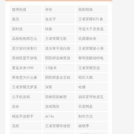
微博热搜
评价
留影蜡烛
裁员
改名字
王者荣耀KPL春
季赛
新时装
转换
寻道大千灵兽选
哪个不氪金
晶核枪炮师怎么
王者荣耀元歌
珐露珊命座
最大输出
蛋仔派对侠客行
逆水寒手游白猿
王者荣耀姬小满
头像框
公不朽木怎么获
妄想食味怎么获
英雄联盟手游电
阴阳师追傩夜游
黎明觉醒福特电
取
得
玩令等级怎么提
活动
马
重返未来1999
3.0版本
王者荣耀亚连
升
希格雯为什么像
阴阳师宴会宝箱
暗区大鹅
人类
王者荣耀沈梦溪
深夜
哈娜
云手机游戏
双峰照影解密
崩坏星穹铁道瓦
尔特光锥
追命
游戏预告
百度网盘
钢岚手游新手
ak74n
制作方法
流程
王者荣耀玲珑密
破晓季