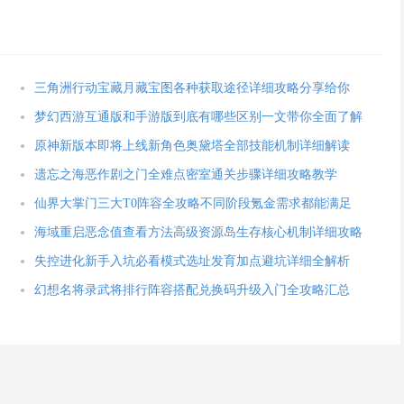
三角洲行动宝藏月藏宝图各种获取途径详细攻略分享给你
梦幻西游互通版和手游版到底有哪些区别一文带你全面了解
原神新版本即将上线新角色奥黛塔全部技能机制详细解读
遗忘之海恶作剧之门全难点密室通关步骤详细攻略教学
仙界大掌门三大T0阵容全攻略不同阶段氪金需求都能满足
海域重启恶念值查看方法高级资源岛生存核心机制详细攻略
失控进化新手入坑必看模式选址发育加点避坑详细全解析
幻想名将录武将排行阵容搭配兑换码升级入门全攻略汇总