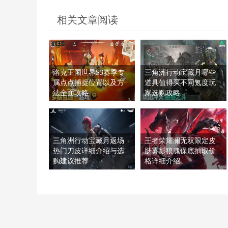
相关文章阅读
洛克王国世界S3赛季专
三角洲行动宝藏月哪些
属点点捕捉位置以及方
道具值得买不同氪度玩
法全面攻略
家选购攻略
三角洲行动宝藏月返场
王者荣耀澜无双限定皮
热门刀皮详细介绍与选
肤雾影狼魂保底抽取价
购建议推荐
格详细介绍