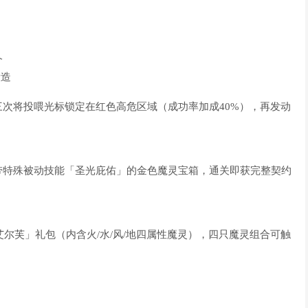
个
锻造
次将投喂光标锁定在红色高危区域（成功率加成40%），再发动
带特殊被动技能「圣光庇佑」的金色魔灵宝箱，通关即获完整契约
艾尔芙」礼包（内含火/水/风/地四属性魔灵），四只魔灵组合可触