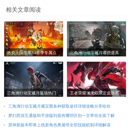
相关文章阅读
洛克王国世界S3赛季专属点
三角洲行动宝藏月哪些道具
点捕捉位置以及方法全面攻
值得买不同氪度玩家选购攻
略
略
三角洲行动宝藏月返场热门
王者荣耀澜无双限定皮肤雾
刀皮详细介绍与选购建议推
影狼魂保底抽取价格详细介
荐
绍
三角洲行动宝藏月藏宝图各种获取途径详细攻略分享给你
梦幻西游互通版和手游版到底有哪些区别一文带你全面了解
原神新版本即将上线新角色奥黛塔全部技能机制详细解读