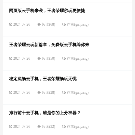
网页版云手机来袭，王者荣耀秒玩更便捷
2024-07-26
阅读(68)
作者(ganyang)
王者荣耀云玩新篇章，免费版云手机等你来
2024-07-26
阅读(50)
作者(ganyang)
稳定流畅云手机，王者荣耀畅玩无忧
2024-07-26
阅读(28)
作者(ganyang)
排行前十云手机，谁是你的上分神器？
2024-07-26
阅读(22)
作者(ganyang)