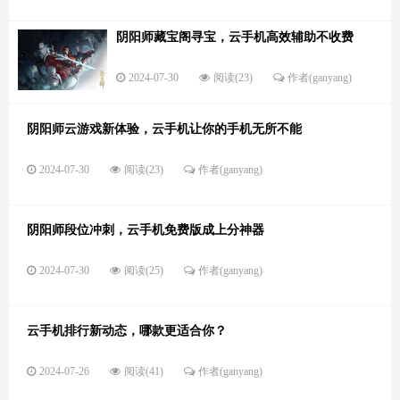
阴阳师藏宝阁寻宝，云手机高效辅助不收费
2024-07-30
阅读(23)
作者(ganyang)
阴阳师云游戏新体验，云手机让你的手机无所不能
2024-07-30
阅读(23)
作者(ganyang)
阴阳师段位冲刺，云手机免费版成上分神器
2024-07-30
阅读(25)
作者(ganyang)
云手机排行新动态，哪款更适合你？
2024-07-26
阅读(41)
作者(ganyang)