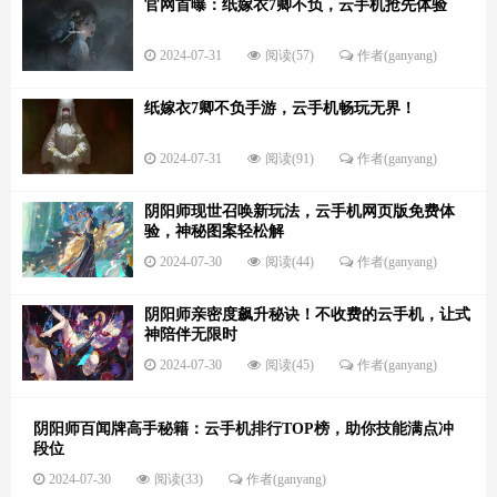
官网首曝：纸嫁衣7卿不负，云手机抢先体验
2024-07-31
阅读(57)
作者(ganyang)
纸嫁衣7卿不负手游，云手机畅玩无界！
2024-07-31
阅读(91)
作者(ganyang)
阴阳师现世召唤新玩法，云手机网页版免费体
验，神秘图案轻松解
2024-07-30
阅读(44)
作者(ganyang)
阴阳师亲密度飙升秘诀！不收费的云手机，让式
神陪伴无限时
2024-07-30
阅读(45)
作者(ganyang)
阴阳师百闻牌高手秘籍：云手机排行TOP榜，助你技能满点冲
段位
2024-07-30
阅读(33)
作者(ganyang)